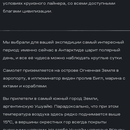
условиях круизного лайнера, со всеми доступными
благами цивилизации.
Мы выбрали для вашей экспедиции самый интересный
период: именно сейчас в Антарктиде царит полярный
день, и все её чудеса
можно наблюдать круглые сутки.
Самолет приземляется на острове Огненная Земля в
аэропорту, в иллюминатор виден пролив Бигл, марина с
яхтами и кораблями.
Вы прилетели в самый южный город Земли,
аргентинскую Ушуайю. Парадоксально, что при этом
температура воздуха здесь редко поднимается выше
15°С, а вершины окрестных гор всегда покрыты
снежными шапками. На гербе Ушуайи написано “Конец