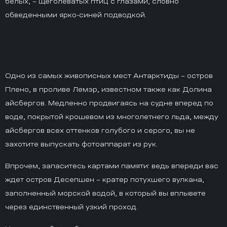
белых, – щеголеватых птиц с глазами, словно
обведенными ярко-синей подводкой.
Одно из самых живописных мест Антарктиды – остров
Плено, в проливе Лемэр, известном также как Долина
айсбергов. Медленно продвигаясь на судне вперед по
воде, покрытой крошевом из многолетнего льда, между
айсбергов всех оттенков голубого и серого, вы не
захотите выпускать фотоаппарат из рук.
Впрочем, запаситесь картами памяти: ведь впереди вас
ждет остров Десепшен – кратер потухшего вулкана,
заполненный морской водой,
в который вы вплывете
через единственный узкий проход.