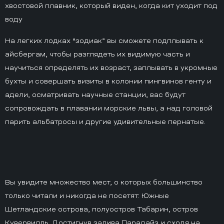
хвостовой плавник, который виден, когда кит уходит под
воду
На легких лодках “зодиак” вы сможете подплывать к
айсбергам, чтобы разглядеть их видимую часть и
научиться определять их возраст, заплывать в укромные
бухты и совершать визиты в колонии пингвинов генту и
адели, осматривать научные станции, вас будут
сопровождать в плавании морские львы, а над головой
парить альбатросы и другие удивительные пернатые.
Вы увидите множество мест, о которых большинство
только читали и никогда не посетят: Южные
Шетландские острова, полуостров Табарин, остров
Кувервилль. Достигнув залива Парадайз и сходя на