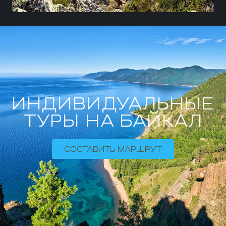
планеты Хамар-Дабан — откуда открывается
изумительный вид на сибирскую тайгу
ИНДИВИДУАЛЬНЫЕ
ТУРЫ НА БАЙКАЛ
СОСТАВИТЬ МАРШРУТ