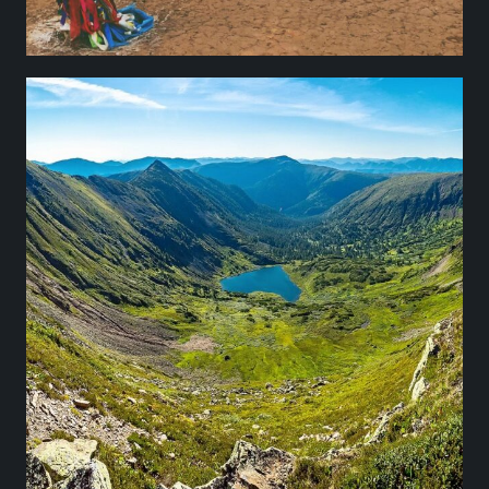
ВОСХОЖДЕНИЕ
НА ПИК
ЧЕРСКОГО
Мы проведем вас извилистыми лесными
тропинками, пересечем чистые горные реки
по живописным мостикам, минуем
мраморный карьер и по извилистому
серпантину поднимемся к самому пику —
высшей точке древнейшего горного массива