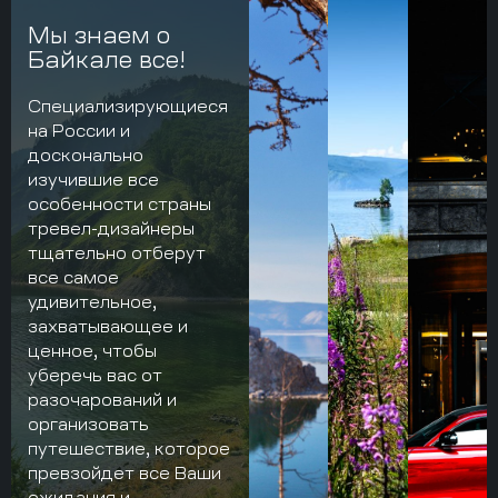
Мы знаем о
Байкале все!
Специализирующиеся
на России и
досконально
изучившие все
особенности страны
тревел-дизайнеры
тщательно отберут
все самое
удивительное,
захватывающее и
ценное, чтобы
уберечь вас от
разочарований и
организовать
путешествие, которое
превзойдет все Ваши
ожидания и