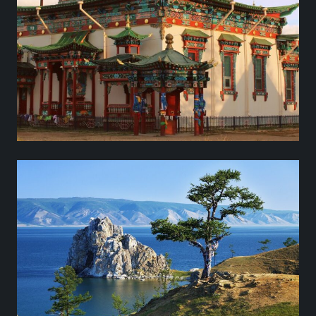
БУДДИЗМА
Мы отвезём вас Иволгинский Дацан, чтобы
вы смогли увидеть буддистские храмы и
университет, дворцы действующих лам,
молитвенные барабаны хурдэ, ступы-
субурганы, а если повезет, то и величайшее
из чудес — нетленное тело ламы Этигэлова,
которому уже около 100 лет.
ДЖИП-ТУР ПО
ОСТРОВУ
ОЛЬХОН