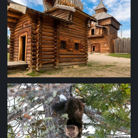
ПРИБАЙКАЛЬЯ
Мы отвезем вас в архитектурно-
этнографический музей Тальцы —
сибирскую деревню, где время
поворачивает вспять и оживает история. Вы
увидите, как в старину жили народы
Прибайкалья, познакомитесь с бытом
шамана, побываете в ремесленных
мастерских и поучаствуете в народном
празднике
САФАРИ В
БАРГУЗИНСКОМ
ЗАПОВЕДНИКЕ