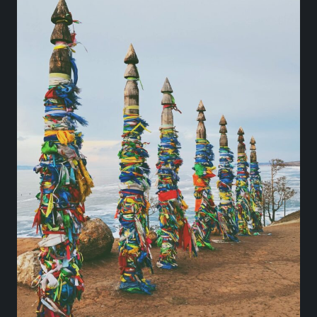
НЕТУРИСТИЧЕСКИ
ШАМАНАМИ
Мы познакомим вас с шаманизмом — древней
религиозной культурой Бурятии, расскажем о тради
обычаях, покажем «места силы», познакомим с
настоящими шаманами и подготовим к проведению
шаманских ритуалов и обрядов