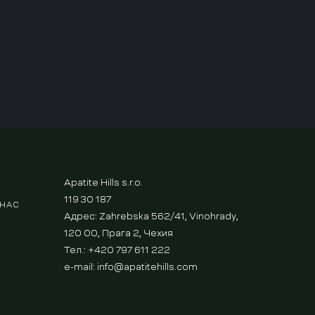
Apatite Hills s.r.o.
119 30 187
 НАС
Адрес: Zahrebska 562/41, Vinohrady,
120 00, Прага 2, Чехия
Тел.: +420 797 611 222
e-mail:
info@apatitehills.com