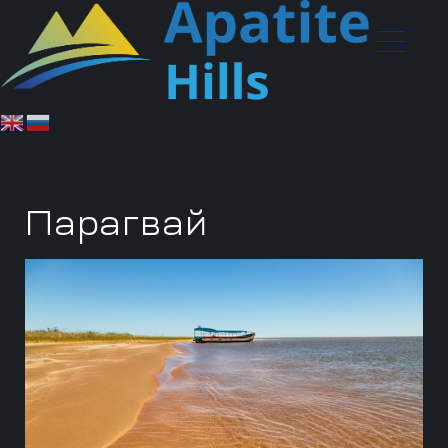
Парагвай