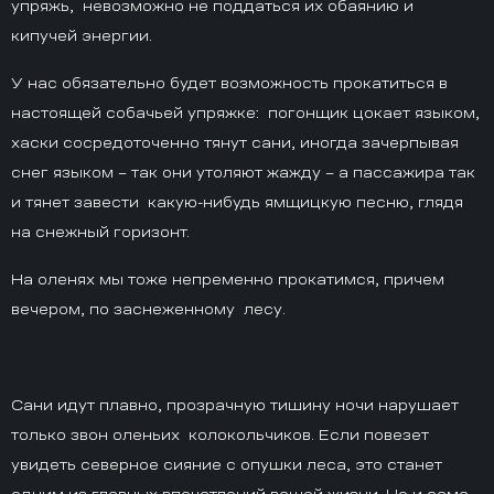
упряжь, невозможно не поддаться их обаянию и
кипучей энергии.
У нас обязательно будет возможность прокатиться в
настоящей собачьей упряжке: погонщик цокает языком,
хаски сосредоточенно тянут сани, иногда зачерпывая
снег языком – так они утоляют жажду – а пассажира так
и тянет завести какую-нибудь ямщицкую песню, глядя
на снежный горизонт.
На оленях мы тоже непременно прокатимся, причем
вечером, по заснеженному лесу.
Сани идут плавно, прозрачную тишину ночи нарушает
только звон оленьих колокольчиков. Если повезет
увидеть северное сияние с опушки леса, это станет
одним из главных впечатлений вашей жизни. Но и сама