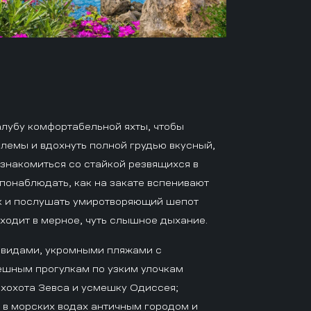
лубу комфортабельной яхты, чтобы
блемы и вдохнуть полной грудью вкусный,
ознакомиться со стайкой резвящихся в
понаблюдать, как на закате вспенивают
к и послушать умиротворяющий шепот
еходит в мерное, чуть слышное дыхание.
 видами, укромными пляжами с
шным прогулкам по узким улочкам
 хохота Зевса и усмешку Одиссея;
 в морских водах античным городом и