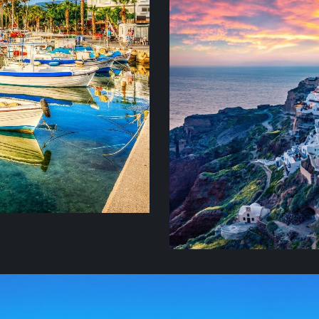
сь: все так же бьют
САНТОР
 открытых дверей
 ароматы
Одно из самых романтич
Греции, которую не пок
фантастически красивы
то же время, по-домаш
становится понятным п
степеням: каждый пейз
архитектуры — невероят
сервис — безупречен