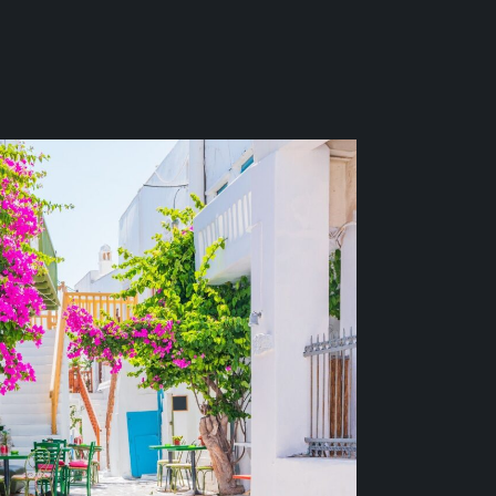
С
й коктейль из традиционных
й и современных развлечений. Вас
ия» с культовыми пеликанами в центре
ека, рестораны высокой кухни, уютные
 феерическими вечеринками,
ирового уровня — Мадонну, Мика
джа.