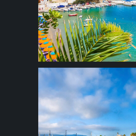
КОС
Невероятно прекрасный, по-южному л
множеством православных храмов; ро
современной медицины» Гиппократа, г
огромный, разлапистый платан, под к
легендарного лекаря приносили знамен