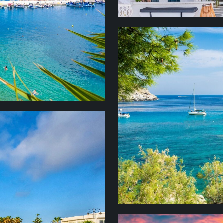
РОДОС
Фантастически красивы
построена еще рыцарям
семи чудес света — Род
Великих магистров, гор
хранится чудотворная 
Павла, Долина бабочек
ферма и Прассонисси –
енивый остров с
искупаться сразу в дву
дина «отца
де до сих пор растет
оторым ученики
итую клятву. С тех пор