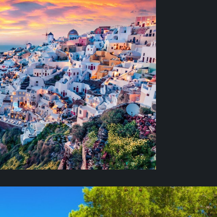
ИНИ
ных мест земли, 3 500 лет истории
ажут обычным туристам: холеный,
й, высокомерно-аристократичный и, в
нему уютный остров. Именно здесь
ристрастие греков к превосходным
аж — восхитителен, каждый памятник
ен, вино и кухня –бесподобны, а