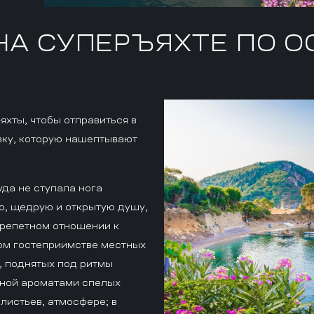
НА СУПЕРЪЯХТЕ ПО О
хты, чтобы отправиться в
зку, которую нашептывают
уда не ступала нога
ю, щедрую и открытую душу,
 трепетном отношении к
ом гостеприимстве местных
, поднятых под ритмы
анной ароматами спелых
листьев, атмосфере; в