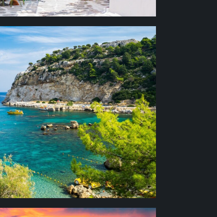
й остров, столица которого была
и-госпитальерами, родина одного из
осского Колосса. Вас ждут: Дворец
а Цамбика с монастырем, в котором
икона Девы Марии; гавань апостола
, древний городок Линдос, страусиная
 уникальное место, где можно
х морях – Средиземном и Эгейском.