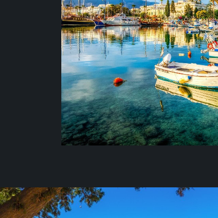
здесь практически ничего не изменило
целебные термальные источники, а из
таверн доносятся умопомрачительные