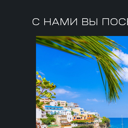
С НАМИ ВЫ ПО
КРИТ
Исследуйте руины античных городов, 
монастыри и крепости, спуститесь в п
громовержца Зевса и попробуйте обн
стенах Кносского дворца. А устав от 
достопримечательностей просто нас
«ничегонеделанием» и поваляйтесь на
потрясающего пляжа Элафониси.