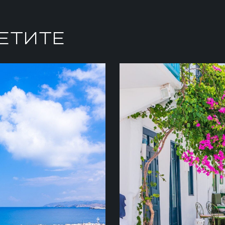
СЕТИТЕ
МИКОНО
посетите древние
Яркий и жизнерадостны
ещеру бога-
достопримечательносте
аружить Минотавра в
ждут: «маленькая Венец
осмотра
города, мельницы XVI в
ладитесь безмятежным
бары и модные клубы с
 розовом песке
привлекающими звезд м
Джагера, Николаса Кей