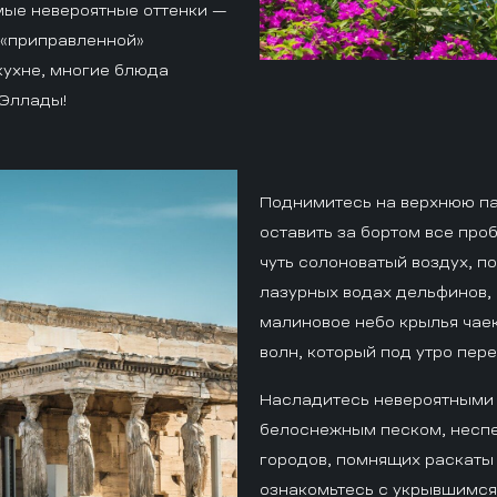
мые невероятные оттенки —
 «приправленной»
ухне, многие блюда
 Эллады!
Поднимитесь на верхнюю па
оставить за бортом все про
чуть солоноватый воздух, п
лазурных водах дельфинов, 
малиновое небо крылья чае
волн, который под утро пер
Насладитесь невероятными
белоснежным песком, неспе
городов, помнящих раскаты
ознакомьтесь с укрывшимся