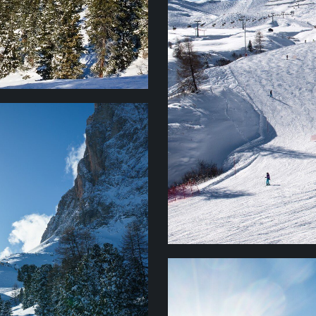
СКЛОНА
175 км. Синие (легкие)
(средней сложности) — 
км (10%).
В
ДЛЯ ТУ