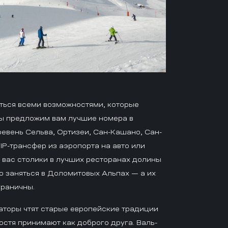
ться всеми возможностями, которые
мы предложим вам лучшие номера в
евень Сельва, Ортизеи, Сан-Кашано, Сан-
VIP-трансфер из аэропорта на авто или
 вас столики в лучших ресторанах долины
о заняться в Доломитовых Альпах — а их
граничны.
аторы чтят старые европейские традиции
остя принимают как доброго друга. Валь-