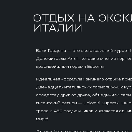
ОТДЫХ НА ЭКС
ИТАЛИИ
Валь-Гардена — это эксклюзивный курорт 
Доломитовых Альп, которые многие горно
красивейшими горами Европы.
Идеальная «формула» зимнего отдыха при
Двенадцать итальянских горнолыжных кур
соседству друг от друга, объединили свои
гигантский регион — Dolomiti Superski. Он 
трасс и 450 подъемников и является одни
мире!
Для удобства спортсменов и туристов для 