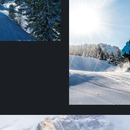
Рестораны, бары, диско
Гардена проходило мно
горнолыжному спорту, 
мира, и с этих пор зде
в таких видах, как слал