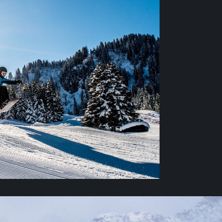
теки, брендовый шопинг, SPA. В Валь-
жество мировых соревнований по
в 1970 году прошел первый чемпионат
сь регулярно проводятся соревнования
ом, комбинация, скоростной спуск.