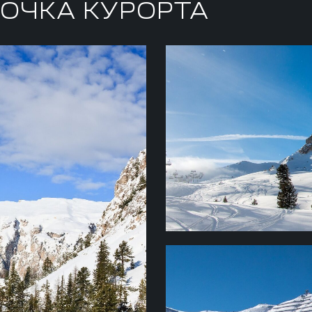
ОЧКА КУРОРТА
ВЫСОТА
УРОВНЕ
о бизнес джета –
Ортизеи (Ortisei) – 1235
от Мюнхена занимает
1466 м и Сельва Гардена
ПЕРЕПА