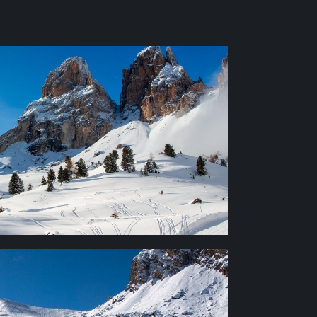
 НАД
М МОРЯ
 м, Санта-Кристина (Santa Cristina) –
 (Selva Gardena) – 1563 м.
ДЫ ВЫСОТ НА