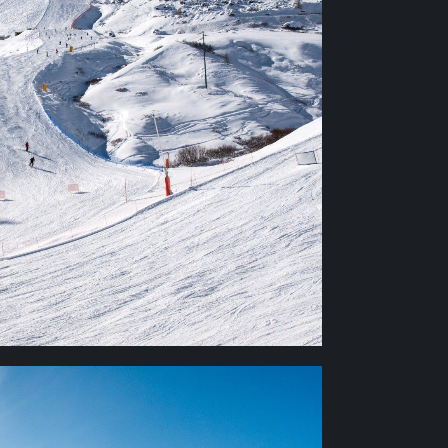
Х
 трассы — 52 км (35%), Красные
105 км (55%), черные (сложные) — 18
РИСТОВ