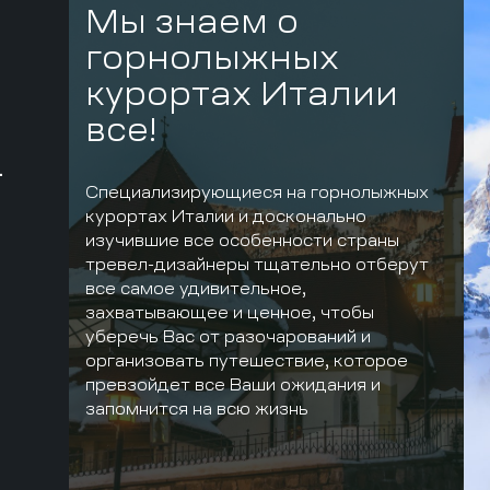
Мы знаем о
горнолыжных
курортах Италии
все!
-
Специализирующиеся на горнолыжных
курортах Италии и досконально
С
изучившие все особенности страны
тревел-дизайнеры тщательно отберут
все самое удивительное,
захватывающее и ценное, чтобы
уберечь Вас от разочарований и
организовать путешествие, которое
превзойдет все Ваши ожидания и
запомнится на всю жизнь