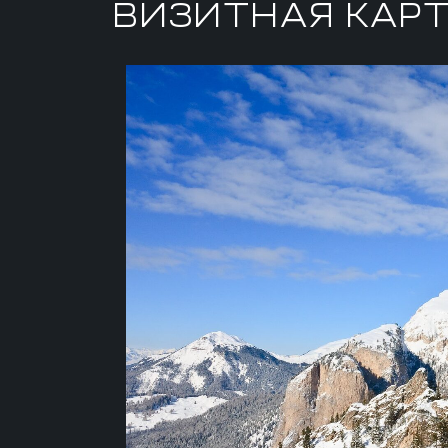
ВИЗИТНАЯ КАРТ
БЛИЖАЙШИЙ
АЭРОПОРТ
Инсбрук – 120 км. Аэропорт для Вашег
Больцано – 40 км. Дорога на машине 
более 3,5 часов (316 км).