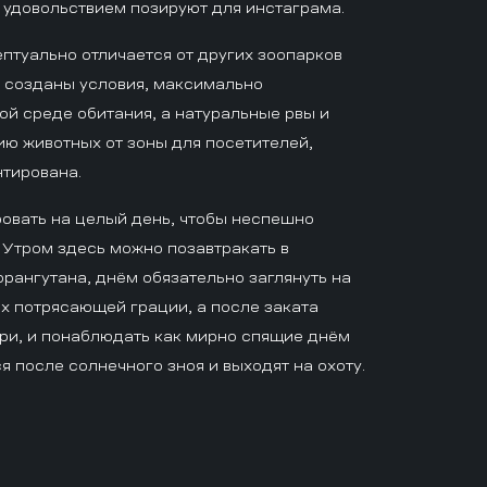
с удовольствием позируют для инстаграма.
птуально отличается от других зоопарков
ь созданы условия, максимально
й среде обитания, а натуральные рвы и
ю животных от зоны для посетителей,
нтирована.
овать на целый день, чтобы неспешно
 Утром здесь можно позавтракать в
рангутана, днём обязательно заглянуть на
их потрясающей грации, а после заката
ари, и понаблюдать как мирно спящие днём
после солнечного зноя и выходят на охоту.