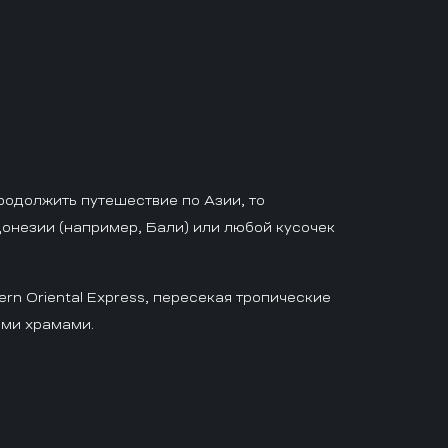
родолжить путешествие по Азии, то
онезии (например, Бали) или любой кусочек
n Oriental Express, пересекая тропические
ыми храмами.