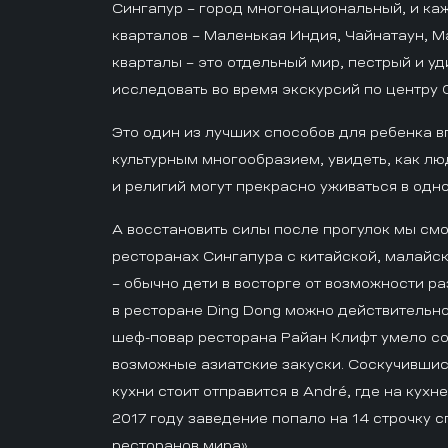
Сингапур – город многонациональный, и каж
кварталов – Маленькая Индия, Чайнатаун, 
кварталы – это отдельный мир, пестрый и у
исследовать во время экскурсий по центру 
Это один из лучших способов для ребенка 
культурным многообразием, увидеть, как л
и религий могут прекрасно уживаться в одн
А восстановить силы после прогулок мы см
ресторанах Сингапура с китайской, малайс
– обычно дети в восторге от возможности ра
в ресторане Ding Dong можно действительно
шеф-повар ресторана Райан Клифт умело с
возможные азиатские закуски. Соскучившис
кухни стоит отправится в André, где на кухн
2017 году заведение попало на 14 строчку 
ресторанов мира».