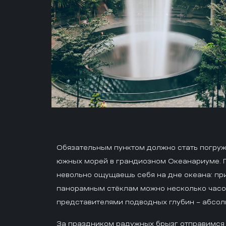
Обязательным пунктом должно стать погру
южных морей в грандиозном Океанариуме. П
невольно ощущаешь себя на дне океана: пр
панорамным стёклам можно несколько часо
представителями подводных глубин – абсол
За праздником радужных брызг отправимся 