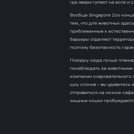
где звери гуляют на воле и 
Вообще Singapore Zoo конце
тем, что для животных здес
приближенные к естественно
барьеры отделяют территори
поэтому безопасность гара
Поездку сюда лучше планир
понаблюдать за животными.
компании очаровательного о
шоу слонов – вы удивитесь 
отправиться на ночное саф
хищные кошки пробуждаются 