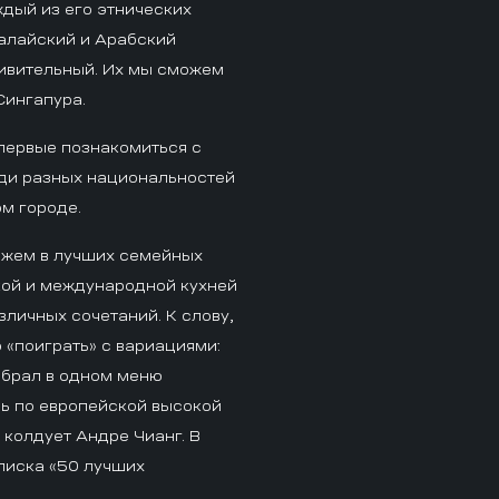
дый из его этнических
Малайский и Арабский
дивительный. Их мы сможем
Сингапура.
впервые познакомиться с
юди разных национальностей
ом городе.
ожем в лучших семейных
кой и международной кухней
зличных сочетаний. К слову,
 «поиграть» с вариациями:
обрал в одном меню
ь по европейской высокой
е колдует Андре Чианг. В
списка «50 лучших