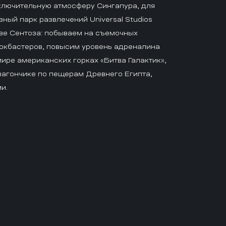
сключительную атмосферу Сингапура, для
ный парк развлечений Universal Studios
ове Сентоза: побываем на съемочных
окбастеров, повысим уровень адреналина
ире американских горках «Битва Галактик»,
вагончике по пещерам Древнего Египта,
и.