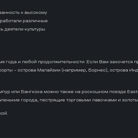
занность к высокому
 работали различные
ь деятели культуры.
мя года и любой продолжительности. Если Вам захочется п
орты – острова Малайзии (например, Борнео), острова Инд
пур или Бангкока можно также на роскошном поезде Easter
аленькие города, пестрящие торговыми лавочками и золот
ой.