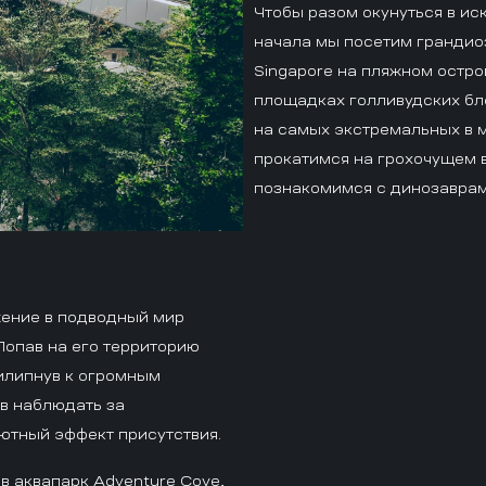
Чтобы разом окунуться в и
начала мы посетим грандиоз
Singapore на пляжном остр
площадках голливудских бл
на самых экстремальных в м
прокатимся на грохочущем 
познакомимся с динозаврам
жение в подводный мир
опав на его территорию
илипнув к огромным
в наблюдать за
ютный эффект присутствия.
в аквапарк Adventure Cove,