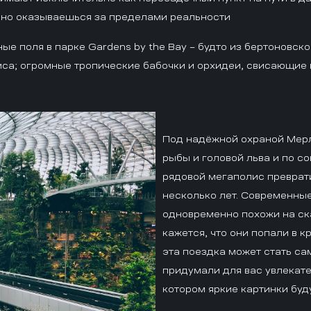
льно оказываешься за пределами реальности
 поля в парке Gardens by the Bay – будто из бертоновско
иса; огромные тропические бабочки и орхидеи, свисающие
Под надёжной охраной Мерл
рыбы и головой льва и по с
рядовой мегаполис преврат
несколько лет. Современны
одновременно похожи на ск
кажется, что они попали в к
эта поездка может стать са
придумали для вас увлекате
котором яркие картинки буду