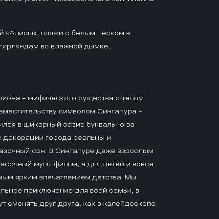
й «Алисы»; пляжи с белым песком в
 гирляндам во влажной дымке…
иона – мифического существа с телом
овместительству символом Сингапура –
ился в шикарный оазис буквально за
е декорации города реальны и
азочный сон. В Сингапуре даже взрослым
расочный мультфильм, а для детей и вовсе
мым ярким впечатлением детства. Мы
льное приключение для всей семьи, в
т сменять друг друга, как в калейдоскопе.