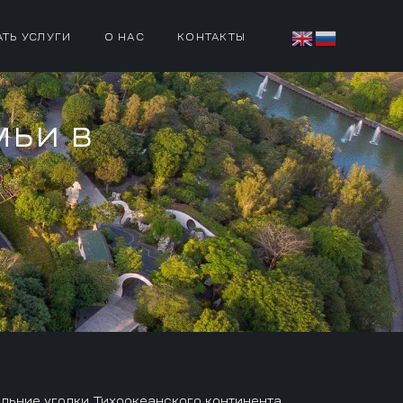
АТЬ УСЛУГИ
О НАС
КОНТАКТЫ
мьи в
льние уголки Тихоокеанского континента.