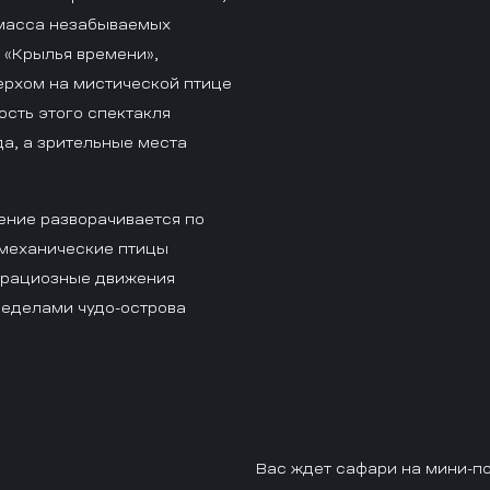
е масса незабываемых
 «Крылья времени»,
ерхом на мистической птице
ость этого спектакля
да, а зрительные места
ение разворачивается по
 механические птицы
 грациозные движения
пределами чудо-острова
Вас ждет сафари на мини-по