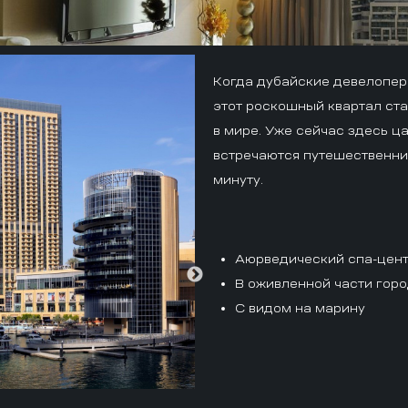
Когда дубайские девелопер
этот роскошный квартал ст
в мире. Уже сейчас здесь ц
встречаются путешественник
минуту.
Аюрведический спа-цен
В оживленной части гор
С видом на марину