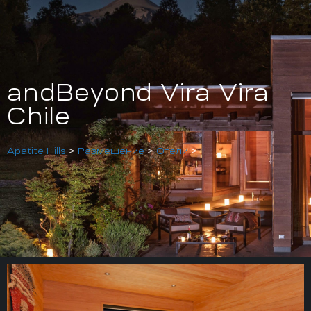
andBeyond Vira Vira
Chile
Apatite Hills
>
Размещение
>
Отели
>