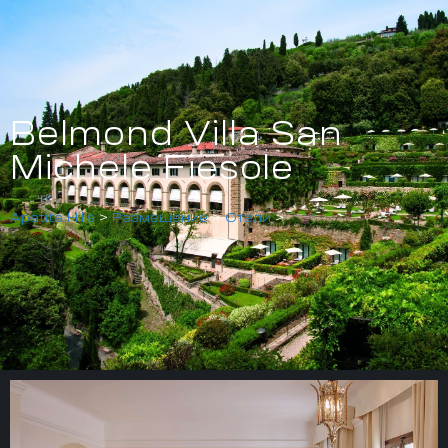
Belmond Villa San
Michele Fiesole
Apatite Hills
>
Размещение
>
Отели
>