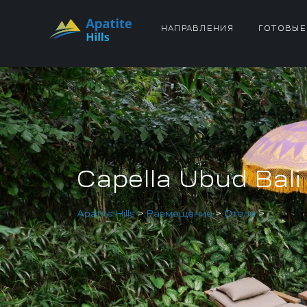
НАПРАВЛЕНИЯ
ГОТОВЫЕ
Capella Ubud Bali
Apatite Hills
>
Размещение
>
Отели
>