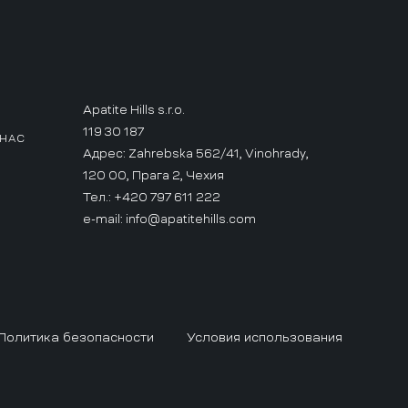
Apatite Hills s.r.o.
119 30 187
 НАС
Адрес: Zahrebska 562/41, Vinohrady,
120 00, Прага 2, Чехия
Тел.: +420 797 611 222
e-mail:
info@apatitehills.com
Политика безопасности
Условия использования