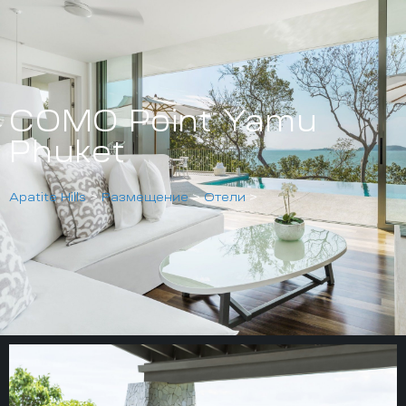
COMO Point Yamu
Phuket
Apatite Hills
>
Размещение
>
Отели
>