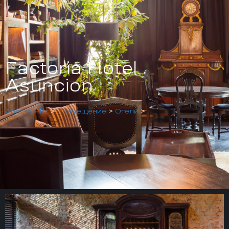
Factoria Hotel
Asuncion
Apatite Hills
>
Размещение
>
Отели
>