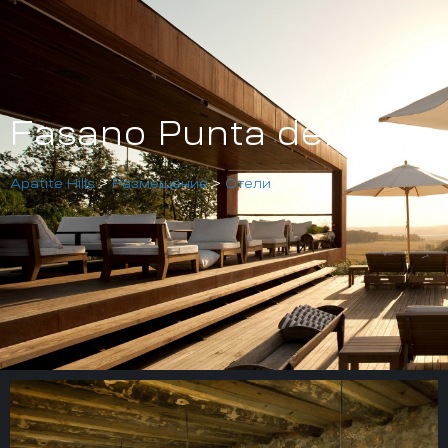
Fasano Punta del Este
Apatite Hills
>
Размещение
>
Отели
>