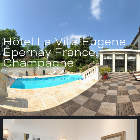
Hôtel La Villa Eugene
Épernay France,
Champagne
Apatite Hills
>
Размещение
>
Отели
>