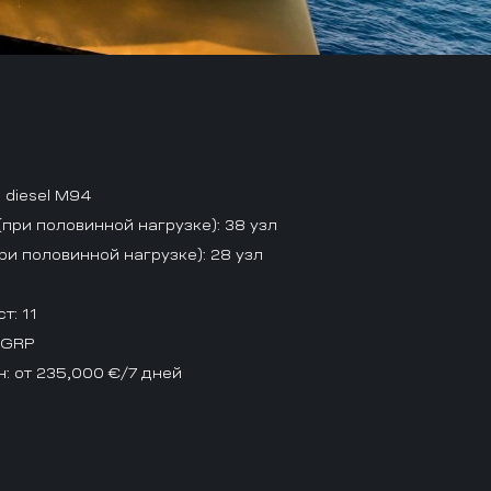
 diesel M94
при половинной нагрузке)
: 38 узл
ри половинной нагрузке)
: 28 узл
ст
: 11
: GRP
н
: от 235,000 €/7 дней