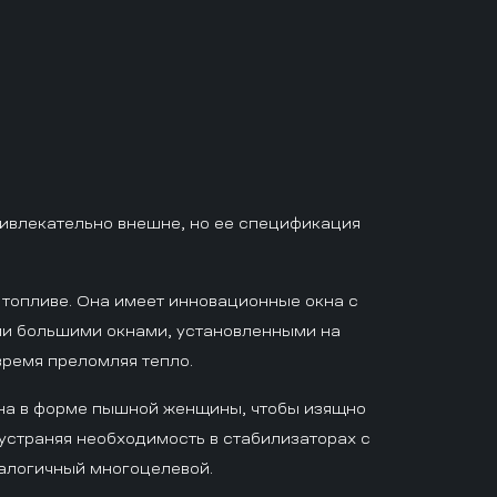
привлекательно внешне, но ее спецификация
а топливе. Она имеет инновационные окна с
ыми большими окнами, установленными на
время преломляя тепло.
оена в форме пышной женщины, чтобы изящно
 устраняя необходимость в стабилизаторах с
налогичный многоцелевой.