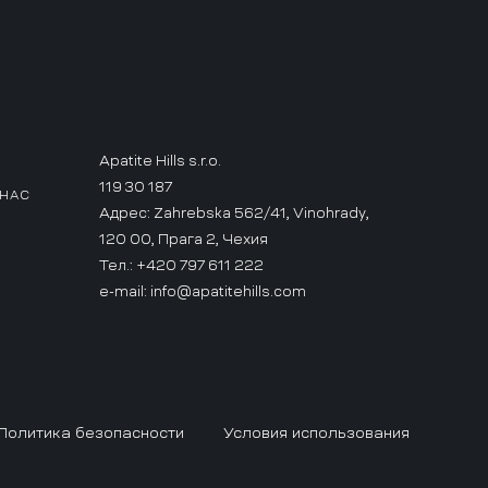
Apatite Hills s.r.o.
119 30 187
 НАС
Адрес: Zahrebska 562/41, Vinohrady,
120 00, Прага 2, Чехия
Тел.: +420 797 611 222
e-mail:
info@apatitehills.com
Политика безопасности
Условия использования