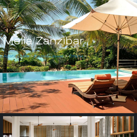
Melia Zanzibar
Apatite Hills
>
Размещение
>
Отели
>