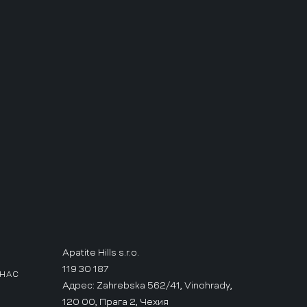
Apatite Hills s.r.o.
119 30 187
 НАС
Адрес: Zahrebska 562/41, Vinohrady,
120 00, Прага 2, Чехия