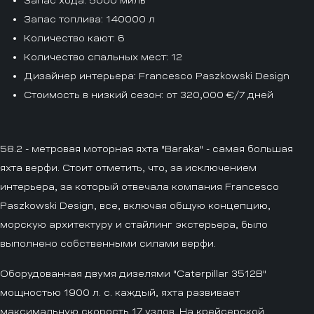
Запас хода
: 5000 миль
Запас топлива
: 140000 л
Количество кают
: 6
Количество спальных мест
: 12
Дизайнер интерьера
: Francesco Paszkowski Design
Стоимость в низкий сезон
: от 320,000 €/7 дней
58.2 - метровая моторная яхта "Baraka" - самая большая
яхта верфи. Стоит отметить, что, за исключением
интерьера, за который отвечала компания Francesco
Paszkowski Design, все, включая общую концепцию,
морскую архитектуру и стайлинг экстерьера, было
выполнено собственными силами верфи.
Оборудованная двумя дизелями "Caterpillar 3512B"
мощностью 1900 л. с. каждый, яхта развивает
максимальную скорость 17 узлов. На крейсерской