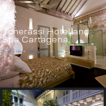
Tcherassi Hotel and
Spa Cartagena,
Apatite Hills
>
Размещение
>
Отели
>