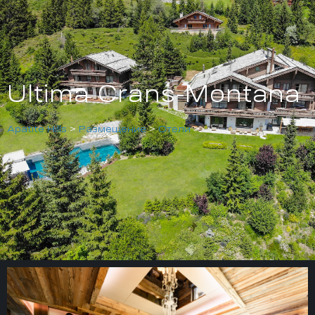
Ultima Crans-Montana
Apatite Hills
>
Размещение
>
Отели
>