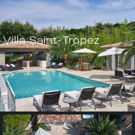
Villa Saint-Tropez
Apatite Hills
>
Размещение
>
Отели
>