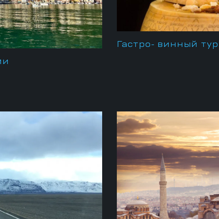
Гастро- винный ту
ми