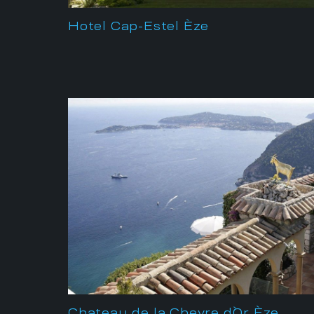
Hotel Cap-Estel Èze
Chateau de la Chevre d`Or Èze